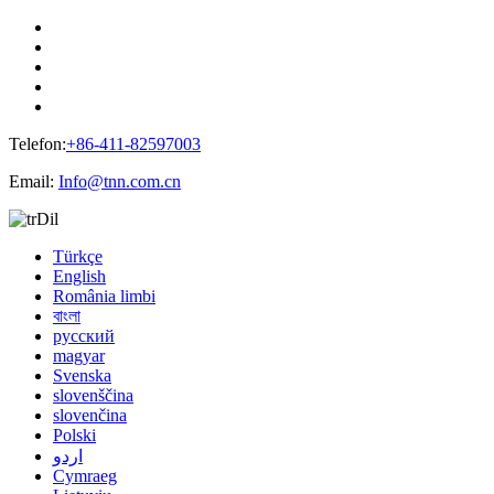
Telefon:
+86-411-82597003
Email:
Info@tnn.com.cn
Dil
Türkçe
English
România limbi
বাংলা
русский
magyar
Svenska
slovenščina
slovenčina
Polski
اردو
Cymraeg