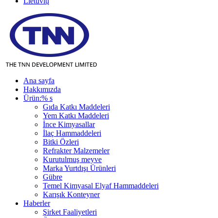
Lietuvių
Ana sayfa
Hakkımızda
Ürün:% s
Gıda Katkı Maddeleri
Yem Katkı Maddeleri
İnce Kimyasallar
İlaç Hammaddeleri
Bitki Özleri
Refrakter Malzemeler
Kurutulmuş meyve
Marka Yurtdışı Ürünleri
Gübre
Temel Kimyasal Elyaf Hammaddeleri
Karışık Konteyner
Haberler
Şirket Faaliyetleri