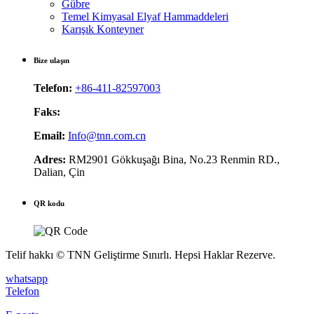
Gübre
Temel Kimyasal Elyaf Hammaddeleri
Karışık Konteyner
Bize ulaşın
Telefon:
+86-411-82597003
Faks:
Email:
Info@tnn.com.cn
Adres:
RM2901 Gökkuşağı Bina, No.23 Renmin RD.,
Dalian, Çin
QR kodu
Telif hakkı © TNN Geliştirme Sınırlı. Hepsi Haklar Rezerve.
whatsapp
Telefon