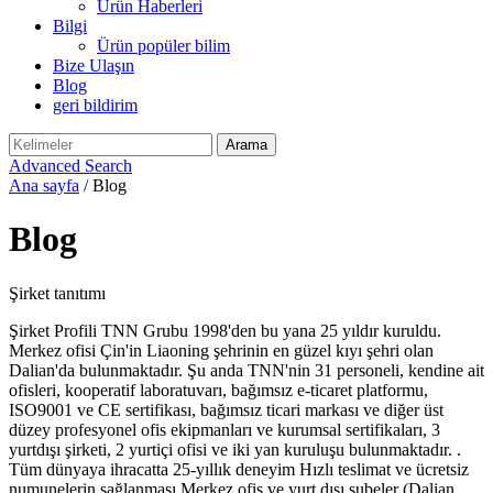
Ürün Haberleri
Bilgi
Ürün popüler bilim
Bize Ulaşın
Blog
geri bildirim
Advanced Search
Ana sayfa
/ Blog
Blog
Şirket tanıtımı
Şirket Profili TNN Grubu 1998'den bu yana 25 yıldır kuruldu.
Merkez ofisi Çin'in Liaoning şehrinin en güzel kıyı şehri olan
Dalian'da bulunmaktadır. Şu anda TNN'nin 31 personeli, kendine ait
ofisleri, kooperatif laboratuvarı, bağımsız e-ticaret platformu,
ISO9001 ve CE sertifikası, bağımsız ticari markası ve diğer üst
düzey profesyonel ofis ekipmanları ve kurumsal sertifikaları, 3
yurtdışı şirketi, 2 yurtiçi ofisi ve iki yan kuruluşu bulunmaktadır. .
Tüm dünyaya ihracatta 25-yıllık deneyim Hızlı teslimat ve ücretsiz
numunelerin sağlanması Merkez ofis ve yurt dışı şubeler (Dalian,