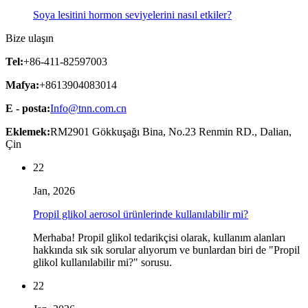
Soya lesitini hormon seviyelerini nasıl etkiler?
Bize ulaşın
Tel:
+86-411-82597003
Mafya:
+8613904083014
E - posta:
Info@tnn.com.cn
Eklemek:
RM2901 Gökkuşağı Bina, No.23 Renmin RD., Dalian,
Çin
22
Jan, 2026
Propil glikol aerosol ürünlerinde kullanılabilir mi?
Merhaba! Propil glikol tedarikçisi olarak, kullanım alanları
hakkında sık sık sorular alıyorum ve bunlardan biri de "Propil
glikol kullanılabilir mi?" sorusu.
22