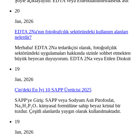
Şöyle açıklayayım: EDTA veya Etilendiamintetraasetik asit
20
Jan, 2026
EDTA 2Na'nın fotoğrafçılık sektöründeki kullanım alanları
nelerdir?
Merhaba! EDTA 2Na tedarikçisi olarak, fotoğrafçılık
sektöründeki uygulamaları hakkında sizinle sohbet etmekten
büyük heyecan duyuyorum. EDTA 2Na veya Etilen Dioksit
19
Jan, 2026
Çin'deki En İyi 10 SAPP Üreticisi 2025
SAPP'ye Giriş: SAPP veya Sodyum Asit Pirofosfat,
Na₂H₂P₂O₇ kimyasal formülüne sahip beyaz kristal bir
tozdur. Çeşitli alanlarda yaygın olarak kullanılmaktadır.
19
Jan, 2026